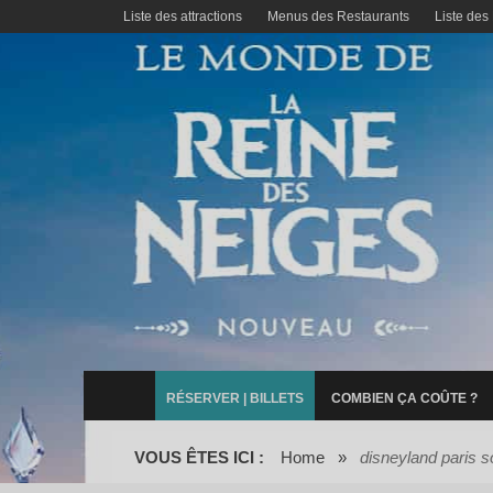
Liste des attractions
Menus des Restaurants
Liste des
RÉSERVER | BILLETS
COMBIEN ÇA COÛTE ?
VOUS ÊTES ICI :
Home
»
disneyland paris s