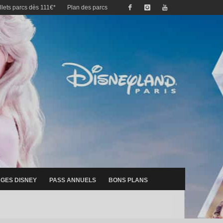
illets parcs dès 111€*
Plan des parcs
GES DISNEY
PASS ANNUELS
BONS PLANS