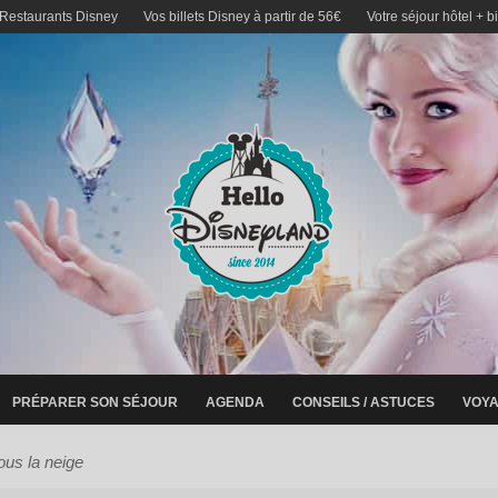
 Restaurants Disney
Vos billets Disney à partir de 56€
Votre séjour hôtel + b
PRÉPARER SON SÉJOUR
AGENDA
CONSEILS / ASTUCES
VOYA
ous la neige