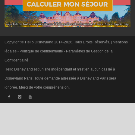
Copyright © Hello Disneyland 2014-2026, Tous Droits Réservés. |
Mentions
légales
-
Politique de confidentialité
-
Paramètres de Gestion de la
Confidentialité
Hello Disneyland est un site indépendant et n'est en aucun cas lié à
Disneyland Paris. Toute demande adressée à Disneyland Paris sera
ignorée. Merci de votre compréhension.