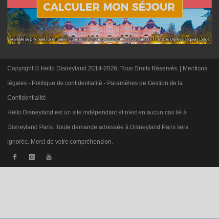
Copyright © Hello Disneyland 2014-2026, Tous Droits Réservés. |
Mentions
légales
-
Politique de confidentialité
-
Paramètres de Gestion de la
Confidentialité
Hello Disneyland est un site indépendant et n'est en aucun cas lié à
Disneyland Paris. Toute demande adressée à Disneyland Paris sera
ignorée. Merci de votre compréhension.