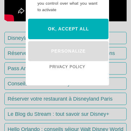
you control over what you want
to activate
OK, ACCEPT ALL
Disneyland Paris : Le guide complet
PERSONALIZE
Réserver votre séjour : toutes les informations
PRIVACY POLICY
Pass Annuels Disney : informations
Conseils & Astuces Disneyland Paris
Réserver votre restaurant à Disneyland Paris
Le Blog du Stream : tout savoir sur Disney+
Hello Orlando : conseils séjour Walt Disney World