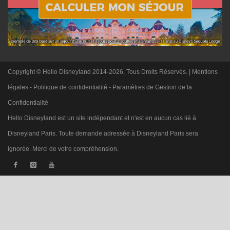
Copyright © Hello Disneyland 2014-2026, Tous Droits Réservés. |
Mentions
légales
-
Politique de confidentialité
-
Paramètres de Gestion de la
Confidentialité
Hello Disneyland est un site indépendant et n'est en aucun cas lié à
Disneyland Paris. Toute demande adressée à Disneyland Paris sera
ignorée. Merci de votre compréhension.