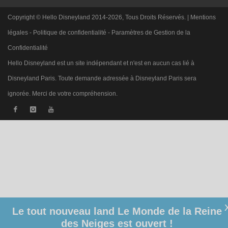
Copyright © Hello Disneyland 2014-2026, Tous Droits Réservés. |
Mentions
légales
-
Politique de confidentialité
-
Paramètres de Gestion de la
Confidentialité
Hello Disneyland est un site indépendant et n'est en aucun cas lié à
Disneyland Paris. Toute demande adressée à Disneyland Paris sera
ignorée. Merci de votre compréhension.
Le tout nouveau land Le Monde de la Reine
des Neiges est ouvert !