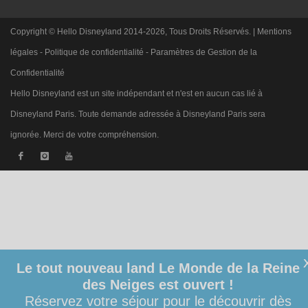
Copyright © Hello Disneyland 2014-2026, Tous Droits Réservés. |
Mentions
légales
-
Politique de confidentialité
-
Paramètres de Gestion de la
Confidentialité
Hello Disneyland est un site indépendant et n'est en aucun cas lié à
Disneyland Paris. Toute demande adressée à Disneyland Paris sera
ignorée. Merci de votre compréhension.
Le tout nouveau land Le Monde de la Reine
des Neiges est ouvert !
Réservez votre séjour pour le découvrir dès