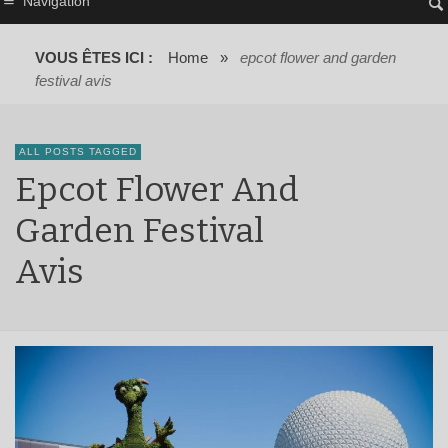
Navigation
VOUS ÊTES ICI :
Home
»
epcot flower and garden
festival avis
ALL POSTS TAGGED
Epcot Flower And
Garden Festival
Avis