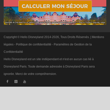
Copyright © Hello Disneyland 2014-2026, Tous Droits Réservés. |
Mentions
légales
-
Politique de confidentialité
-
Paramètres de Gestion de la
Confidentialité
Hello Disneyland est un site indépendant et n'est en aucun cas lié à
Disneyland Paris. Toute demande adressée à Disneyland Paris sera
ignorée. Merci de votre compréhension.