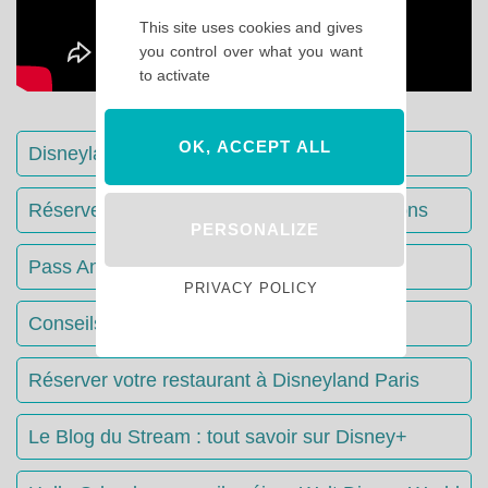
This site uses cookies and gives
you control over what you want
to activate
OK, ACCEPT ALL
Disneyland Paris : Le guide complet
Réserver votre séjour : toutes les informations
PERSONALIZE
Pass Annuels Disney : informations
PRIVACY POLICY
Conseils & Astuces Disneyland Paris
Réserver votre restaurant à Disneyland Paris
Le Blog du Stream : tout savoir sur Disney+