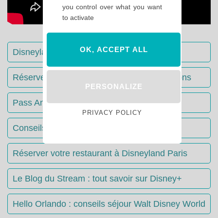
you control over what you want
to activate
OK, ACCEPT ALL
Disneyland Paris : Le guide complet
Réserver votre séjour : toutes les informations
PERSONALIZE
Pass Annuels Disney : informations
PRIVACY POLICY
Conseils & Astuces Disneyland Paris
Réserver votre restaurant à Disneyland Paris
Le Blog du Stream : tout savoir sur Disney+
Hello Orlando : conseils séjour Walt Disney World