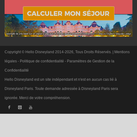
Copyright © Hello Disneyland 2014-2026, Tous Droits Réservés. |
Mentions
légales
-
Politique de confidentialité
-
Paramètres de Gestion de la
Confidentialité
Hello Disneyland est un site indépendant et n'est en aucun cas lié à
Disneyland Paris. Toute demande adressée à Disneyland Paris sera
ignorée. Merci de votre compréhension.