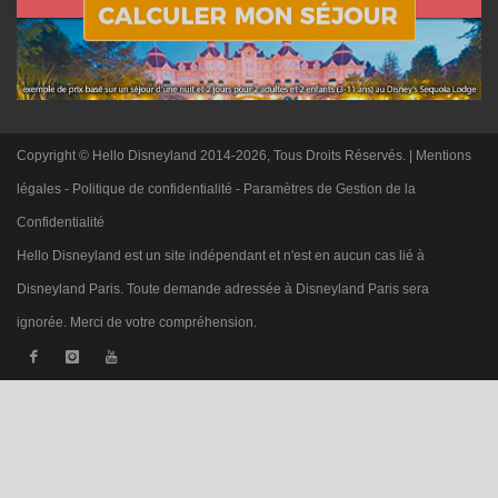
Copyright © Hello Disneyland 2014-2026, Tous Droits Réservés. |
Mentions
légales
-
Politique de confidentialité
-
Paramètres de Gestion de la
Confidentialité
Hello Disneyland est un site indépendant et n'est en aucun cas lié à
Disneyland Paris. Toute demande adressée à Disneyland Paris sera
ignorée. Merci de votre compréhension.