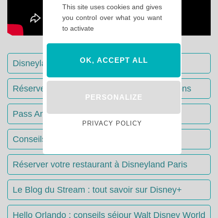
This site uses cookies and gives
you control over what you want
to activate
OK, ACCEPT ALL
Disneyland Paris : Le guide complet
Réserver votre séjour : toutes les informations
PERSONALIZE
Pass Annuels Disney : informations
PRIVACY POLICY
Conseils & Astuces Disneyland Paris
Réserver votre restaurant à Disneyland Paris
Le Blog du Stream : tout savoir sur Disney+
Hello Orlando : conseils séjour Walt Disney World