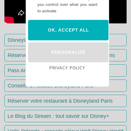
you control over what you want
to activate
OK, ACCEPT ALL
Disneyland Paris : Le guide complet
PERSONALIZE
Réserver votre séjour : toutes les informations
PRIVACY POLICY
Pass Annuels Disney : informations
Conseils & Astuces Disneyland Paris
Réserver votre restaurant à Disneyland Paris
Le Blog du Stream : tout savoir sur Disney+