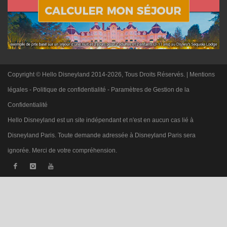
Copyright © Hello Disneyland 2014-2026, Tous Droits Réservés. |
Mentions
légales
-
Politique de confidentialité
-
Paramètres de Gestion de la
Confidentialité
Hello Disneyland est un site indépendant et n'est en aucun cas lié à
Disneyland Paris. Toute demande adressée à Disneyland Paris sera
ignorée. Merci de votre compréhension.