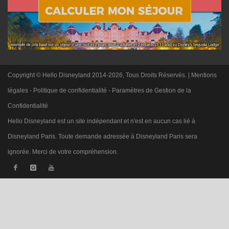
Copyright © Hello Disneyland 2014-2026, Tous Droits Réservés. |
Mentions
légales
-
Politique de confidentialité
-
Paramètres de Gestion de la
Confidentialité
Hello Disneyland est un site indépendant et n'est en aucun cas lié à
Disneyland Paris. Toute demande adressée à Disneyland Paris sera
ignorée. Merci de votre compréhension.