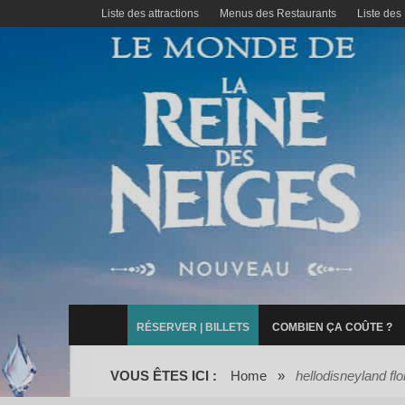
Liste des attractions
Menus des Restaurants
Liste des
RÉSERVER | BILLETS
COMBIEN ÇA COÛTE ?
VOUS ÊTES ICI :
Home
»
hellodisneyland flo