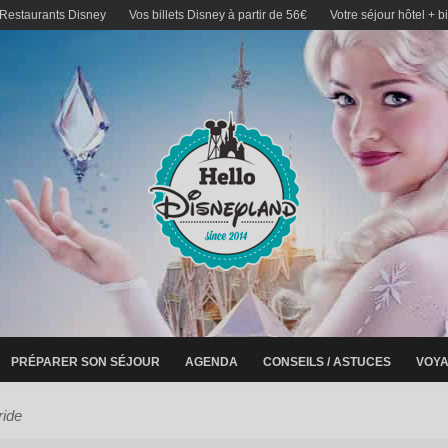
 Restaurants Disney
Vos billets Disney à partir de 56€
Votre séjour hôtel + b
PRÉPARER SON SÉJOUR
AGENDA
CONSEILS / ASTUCES
VOYA
ride