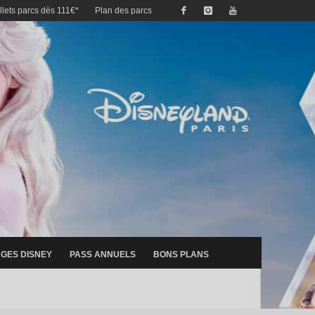
illets parcs dès 111€*
Plan des parcs
GES DISNEY
PASS ANNUELS
BONS PLANS