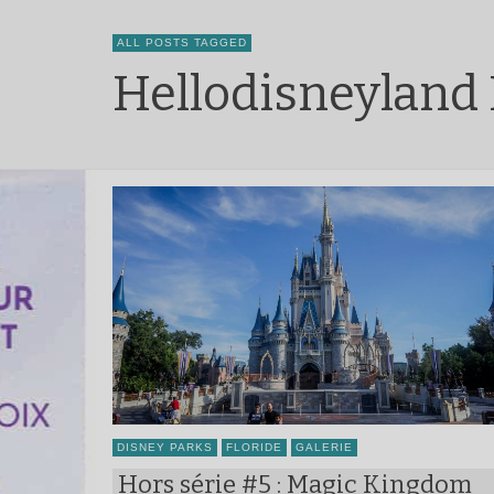
ALL POSTS TAGGED
Hellodisneyland 
DISNEY PARKS
FLORIDE
GALERIE
Hors série #5 : Magic Kingdom