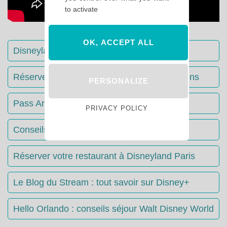
to activate
OK, ACCEPT ALL
Disneyland Paris : Le guide complet
Réserver votre séjour : toutes les informations
PERSONALIZE
Pass Annuels Disney : informations
PRIVACY POLICY
Conseils & Astuces Disneyland Paris
Réserver votre restaurant à Disneyland Paris
Le Blog du Stream : tout savoir sur Disney+
Hello Orlando : conseils séjour Walt Disney World