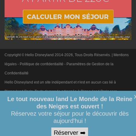
Copyright © Hello Disneyland 2014-2026, Tous Droits Réservés. |
Mentions
légales
-
Politique de confidentialité
-
Paramètres de Gestion de la
Confidentialité
Hello Disneyland est un site indépendant et n'est en aucun cas lié à
Disneyland Paris. Toute demande adressée à Disneyland Paris sera
Le tout nouveau land Le Monde de la Reine
ignorée. Merci de votre compréhension.
des Neiges est ouvert !
Réservez votre séjour pour le découvrir dès
aujourd'hui !
Réserver ➡️