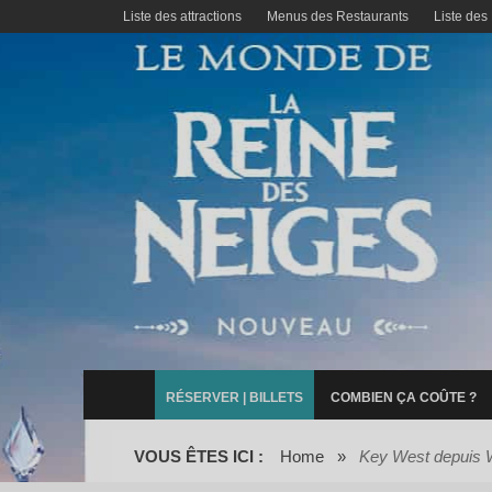
Liste des attractions
Menus des Restaurants
Liste des
RÉSERVER | BILLETS
COMBIEN ÇA COÛTE ?
VOUS ÊTES ICI :
Home
»
Key West depuis 