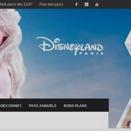
illets parcs dès 111€*
Plan des parcs
GES DISNEY
PASS ANNUELS
BONS PLANS