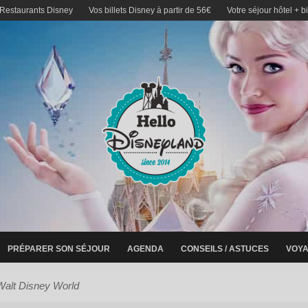
 Restaurants Disney
Vos billets Disney à partir de 56€
Votre séjour hôtel + b
PRÉPARER SON SÉJOUR
AGENDA
CONSEILS / ASTUCES
VOYA
Walt Disney World