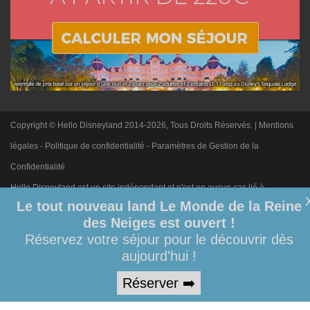
Copyright © Hello Disneyland 2014-2026, Tous Droits Réservés. |
Mentions
légales
-
Politique de confidentialité
-
Paramètres de Gestion de la
Confidentialité
Hello Disneyland est un site indépendant et n'est en aucun cas lié à
Le tout nouveau land Le Monde de la Reine
Disneyland Paris. Toute demande adressée à Disneyland Paris sera
des Neiges est ouvert !
ignorée. Merci de votre compréhension.
Réservez votre séjour pour le découvrir dès
aujourd'hui !
Réserver ➡️