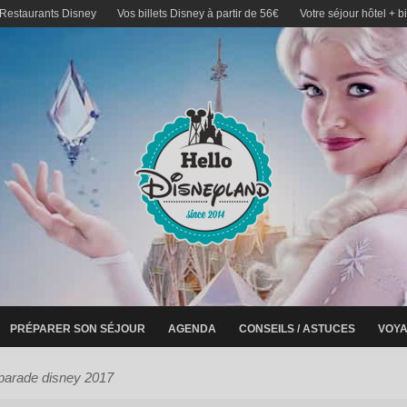
 Restaurants Disney
Vos billets Disney à partir de 56€
Votre séjour hôtel + b
PRÉPARER SON SÉJOUR
AGENDA
CONSEILS / ASTUCES
VOYA
 parade disney 2017