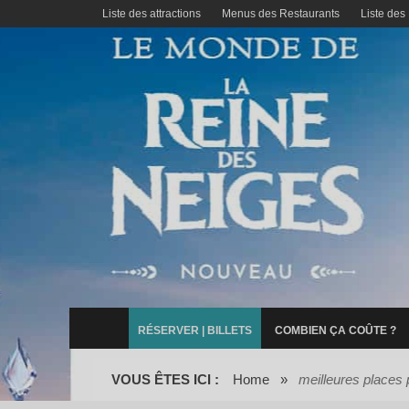
Liste des attractions
Menus des Restaurants
Liste des
RÉSERVER | BILLETS
COMBIEN ÇA COÛTE ?
VOUS ÊTES ICI :
Home
»
meilleures places