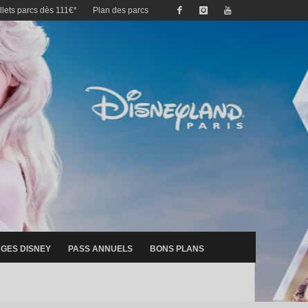
illets parcs dès 111€*
Plan des parcs
GES DISNEY
PASS ANNUELS
BONS PLANS