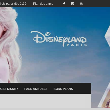
illets parcs dès 111€*
Plan des parcs
GES DISNEY
PASS ANNUELS
BONS PLANS