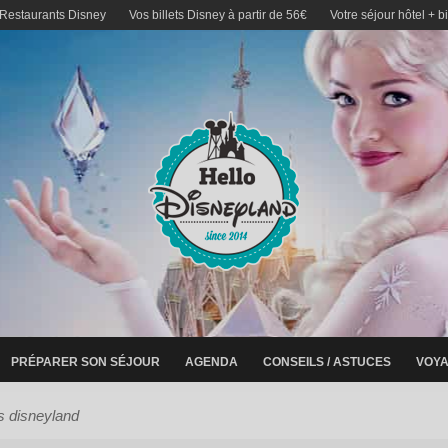
 Restaurants Disney
Vos billets Disney à partir de 56€
Votre séjour hôtel + b
PRÉPARER SON SÉJOUR
AGENDA
CONSEILS / ASTUCES
VOYA
s disneyland