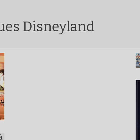
ues Disneyland
à