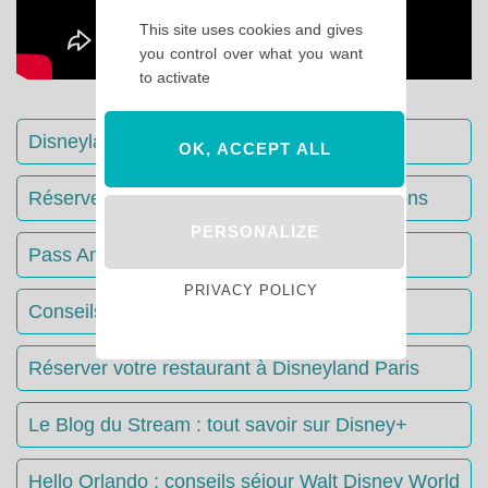
This site uses cookies and gives
you control over what you want
to activate
Disneyland Paris : Le guide complet
OK, ACCEPT ALL
Réserver votre séjour : toutes les informations
PERSONALIZE
Pass Annuels Disney : informations
PRIVACY POLICY
Conseils & Astuces Disneyland Paris
Réserver votre restaurant à Disneyland Paris
Le Blog du Stream : tout savoir sur Disney+
Hello Orlando : conseils séjour Walt Disney World