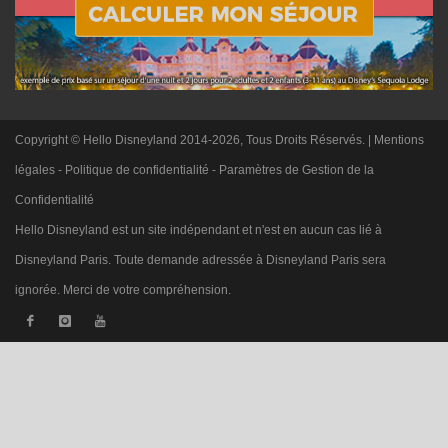
Copyright © Hello Disneyland 2014-2026, Tous Droits Réservés. |
Mentions
légales
-
Politique de confidentialité
-
Paramètres de Gestion de la
Confidentialité
Hello Disneyland est un site indépendant et n'est en aucun cas lié à
Disneyland Paris. Toute demande adressée à Disneyland Paris sera
ignorée. Merci de votre compréhension.