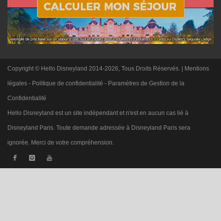
Copyright © Hello Disneyland 2014-2026, Tous Droits Réservés. |
Mentions
légales
-
Politique de confidentialité
-
Paramètres de Gestion de la
Confidentialité
Hello Disneyland est un site indépendant et n'est en aucun cas lié à
Disneyland Paris. Toute demande adressée à Disneyland Paris sera
ignorée. Merci de votre compréhension.