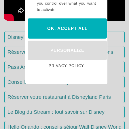
you control over what you want
to activate
OK, ACCEPT ALL
Disneyland Paris : Le guide complet
PERSONALIZE
Réserver votre séjour : toutes les informations
PRIVACY POLICY
Pass Annuels Disney : informations
Conseils & Astuces Disneyland Paris
Réserver votre restaurant à Disneyland Paris
Le Blog du Stream : tout savoir sur Disney+
Hello Orlando : conseils séjour Walt Disney World