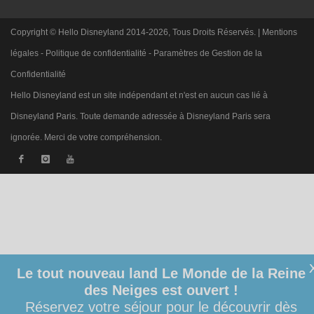
Copyright © Hello Disneyland 2014-2026, Tous Droits Réservés. |
Mentions
légales
-
Politique de confidentialité
-
Paramètres de Gestion de la
Confidentialité
Hello Disneyland est un site indépendant et n'est en aucun cas lié à
Disneyland Paris. Toute demande adressée à Disneyland Paris sera
ignorée. Merci de votre compréhension.
Le tout nouveau land Le Monde de la Reine
des Neiges est ouvert !
Réservez votre séjour pour le découvrir dès