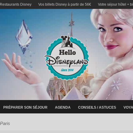
 Restaurants Disney
Vos billets Disney à partir de 56€
Votre séjour hôtel + b
PRÉPARER SON SÉJOUR
AGENDA
CONSEILS / ASTUCES
VOYA
Paris