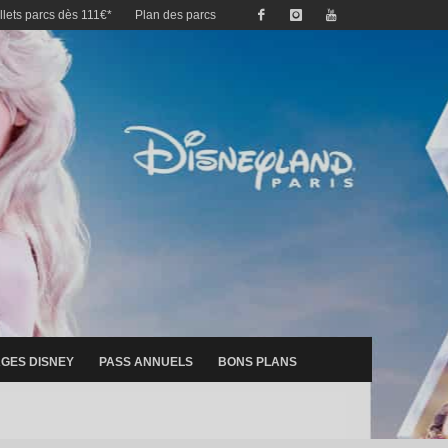
illets parcs dès 111€*
Plan des parcs
GES DISNEY
PASS ANNUELS
BONS PLANS