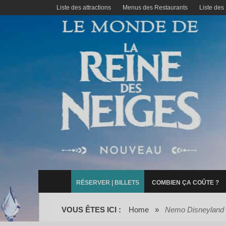
Liste des attractions
Menus des Restaurants
Liste des
RÉSERVER | BILLETS
COMBIEN ÇA COÛTE ?
VOUS ÊTES ICI :
Home
»
Nemo Disneyland 