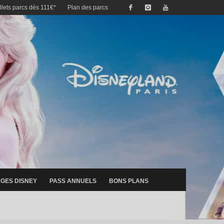
illets parcs dès 111€*
Plan des parcs
GES DISNEY
PASS ANNUELS
BONS PLANS