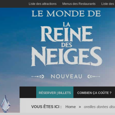
Liste des attractions
Menus des Restaurants
Liste des
RÉSERVER | BILLETS
COMBIEN ÇA COÛTE ?
VOUS ÊTES ICI :
Home
»
oreilles dorées di