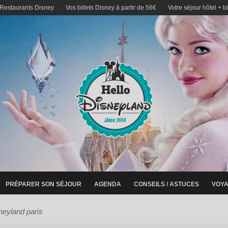
 Restaurants Disney
Vos billets Disney à partir de 56€
Votre séjour hôtel + b
PRÉPARER SON SÉJOUR
AGENDA
CONSEILS / ASTUCES
VOYA
sneyland paris