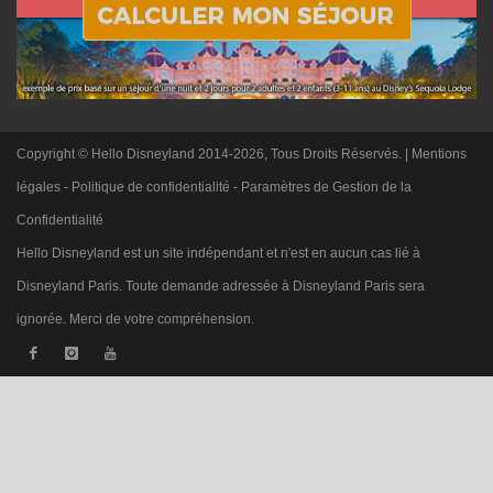
Copyright © Hello Disneyland 2014-2026, Tous Droits Réservés. |
Mentions
légales
-
Politique de confidentialité
-
Paramètres de Gestion de la
Confidentialité
Hello Disneyland est un site indépendant et n'est en aucun cas lié à
Disneyland Paris. Toute demande adressée à Disneyland Paris sera
ignorée. Merci de votre compréhension.