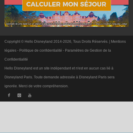
Copyright © Hello Disneyland 2014-2026, Tous Droits Réservés. |
Mentions
légales
-
Politique de confidentialité
-
Paramètres de Gestion de la
Confidentialité
Hello Disneyland est un site indépendant et n'est en aucun cas lié à
Disneyland Paris. Toute demande adressée à Disneyland Paris sera
ignorée. Merci de votre compréhension.