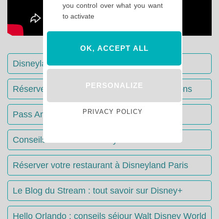
you control over what you want
to activate
OK, ACCEPT ALL
Disneyland Paris : Le guide complet
PERSONALIZE
Réserver votre séjour : toutes les informations
PRIVACY POLICY
Pass Annuels Disney : informations
Conseils & Astuces Disneyland Paris
Réserver votre restaurant à Disneyland Paris
Le Blog du Stream : tout savoir sur Disney+
Hello Orlando : conseils séjour Walt Disney World