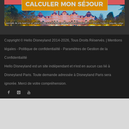
Copyright © Hello Disneyland 2014-2026, Tous Droits Réservés. |
Mentions
légales
-
Politique de confidentialité
-
Paramètres de Gestion de la
Confidentialité
Hello Disneyland est un site indépendant et n'est en aucun cas lié à
Disneyland Paris. Toute demande adressée à Disneyland Paris sera
ignorée. Merci de votre compréhension.