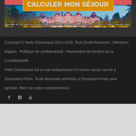
Copyright © Hello Disneyland 2014-2026, Tous Droits Réservés. |
Mentions
légales
-
Politique de confidentialité
-
Paramètres de Gestion de la
Confidentialité
Hello Disneyland est un site indépendant et n'est en aucun cas lié à
Disneyland Paris. Toute demande adressée à Disneyland Paris sera
ignorée. Merci de votre compréhension.