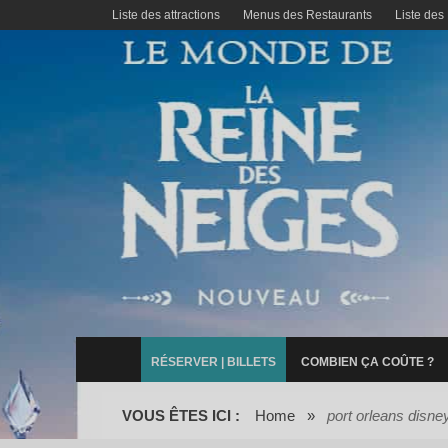
Liste des attractions
Menus des Restaurants
Liste des
RÉSERVER | BILLETS
COMBIEN ÇA COÛTE ?
VOUS ÊTES ICI :
Home
»
port orleans disne