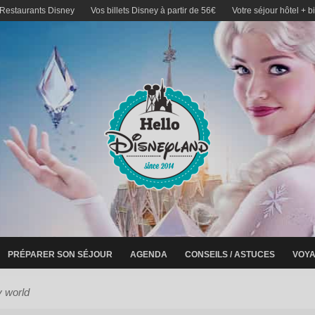
 Restaurants Disney
Vos billets Disney à partir de 56€
Votre séjour hôtel + b
PRÉPARER SON SÉJOUR
AGENDA
CONSEILS / ASTUCES
VOYA
y world