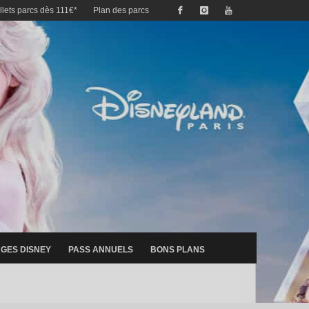
illets parcs dès 111€*
Plan des parcs
GES DISNEY
PASS ANNUELS
BONS PLANS