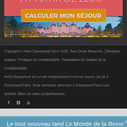
Copyright © Hello Disneyland 2014-2026, Tous Droits Réservés. |
Mentions
légales
-
Politique de confidentialité
-
Paramètres de Gestion de la
Confidentialité
Hello Disneyland est un site indépendant et n'est en aucun cas lié à
Disneyland Paris. Toute demande adressée à Disneyland Paris sera
ignorée. Merci de votre compréhension.
Le tout nouveau land Le Monde de la Reine