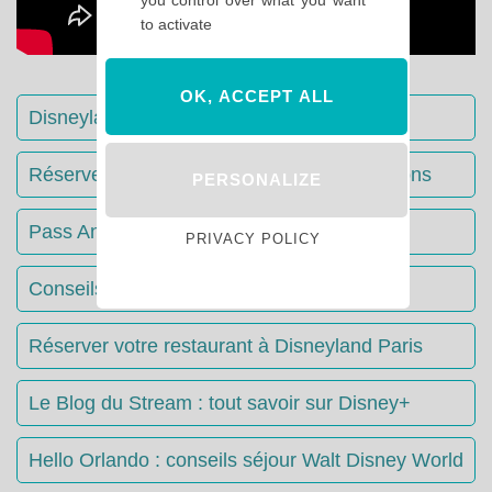
to activate
OK, ACCEPT ALL
Disneyland Paris : Le guide complet
Réserver votre séjour : toutes les informations
PERSONALIZE
Pass Annuels Disney : informations
PRIVACY POLICY
Conseils & Astuces Disneyland Paris
Réserver votre restaurant à Disneyland Paris
Le Blog du Stream : tout savoir sur Disney+
Hello Orlando : conseils séjour Walt Disney World