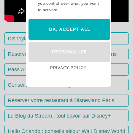
you control over what you want
to activate
OK, ACCEPT ALL
Disneyland Paris : Le guide complet
PERSONALIZE
Réserver votre séjour : toutes les informations
PRIVACY POLICY
Pass Annuels Disney : informations
Conseils & Astuces Disneyland Paris
Réserver votre restaurant à Disneyland Paris
Le Blog du Stream : tout savoir sur Disney+
Hello Orlando : conseils séjour Walt Disney World