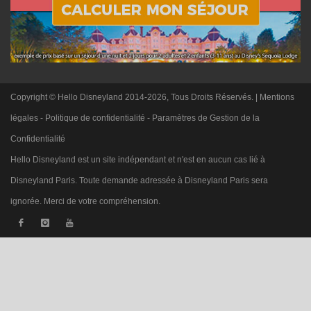
Copyright © Hello Disneyland 2014-2026, Tous Droits Réservés. |
Mentions
légales
-
Politique de confidentialité
-
Paramètres de Gestion de la
Confidentialité
Hello Disneyland est un site indépendant et n'est en aucun cas lié à
Disneyland Paris. Toute demande adressée à Disneyland Paris sera
ignorée. Merci de votre compréhension.