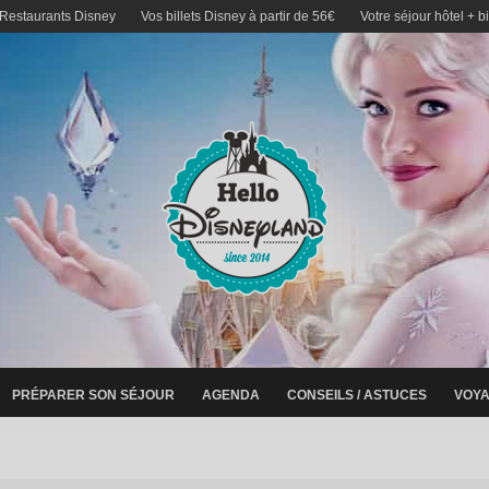
 Restaurants Disney
Vos billets Disney à partir de 56€
Votre séjour hôtel + b
PRÉPARER SON SÉJOUR
AGENDA
CONSEILS / ASTUCES
VOYA