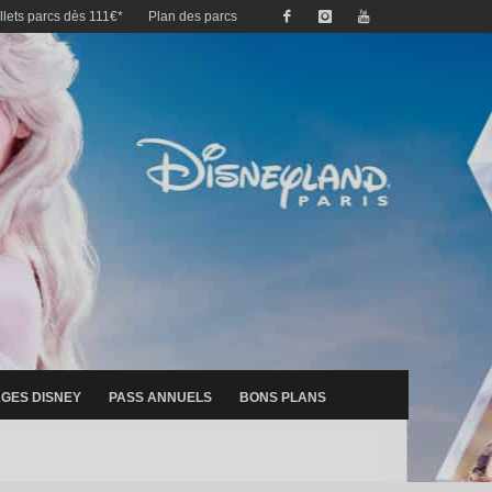
illets parcs dès 111€*
Plan des parcs
GES DISNEY
PASS ANNUELS
BONS PLANS