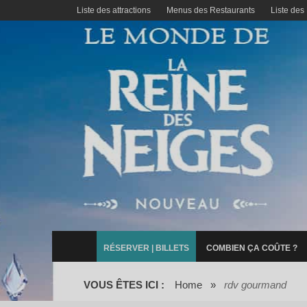
Liste des attractions
Menus des Restaurants
Liste des
RÉSERVER | BILLETS
COMBIEN ÇA COÛTE ?
VOUS ÊTES ICI :
Home
»
rdv gourmand