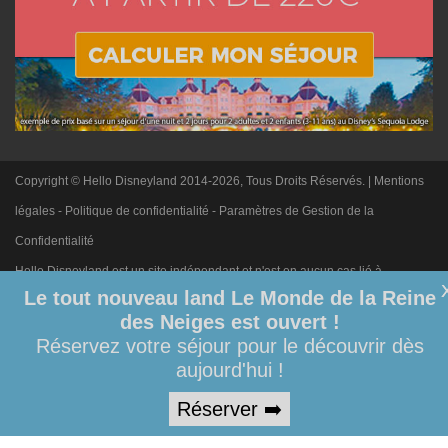
Copyright © Hello Disneyland 2014-2026, Tous Droits Réservés. |
Mentions
légales
-
Politique de confidentialité
-
Paramètres de Gestion de la
Confidentialité
Hello Disneyland est un site indépendant et n'est en aucun cas lié à
Le tout nouveau land Le Monde de la Reine
Disneyland Paris. Toute demande adressée à Disneyland Paris sera
des Neiges est ouvert !
ignorée. Merci de votre compréhension.
Réservez votre séjour pour le découvrir dès
aujourd'hui !
Réserver ➡️