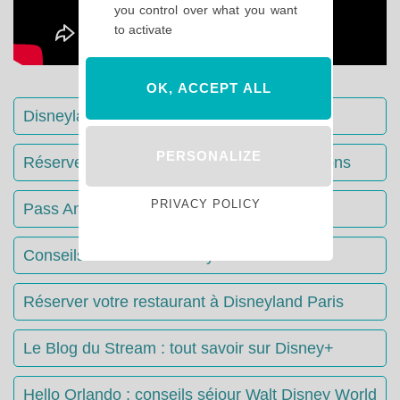
you control over what you want
to activate
OK, ACCEPT ALL
Disneyland Paris : Le guide complet
PERSONALIZE
Réserver votre séjour : toutes les informations
PRIVACY POLICY
Pass Annuels Disney : informations
Conseils & Astuces Disneyland Paris
Réserver votre restaurant à Disneyland Paris
Le Blog du Stream : tout savoir sur Disney+
Hello Orlando : conseils séjour Walt Disney World