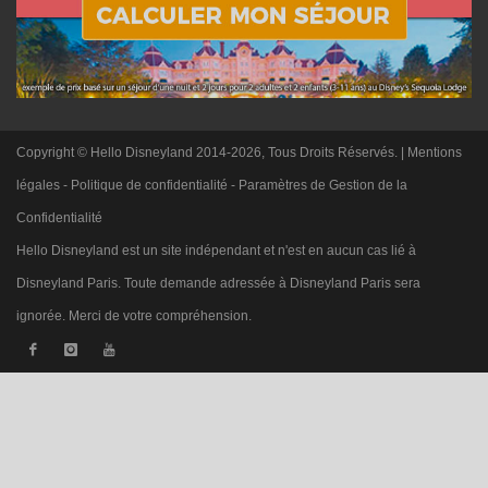
Copyright © Hello Disneyland 2014-2026, Tous Droits Réservés. |
Mentions
légales
-
Politique de confidentialité
-
Paramètres de Gestion de la
Confidentialité
Hello Disneyland est un site indépendant et n'est en aucun cas lié à
Disneyland Paris. Toute demande adressée à Disneyland Paris sera
ignorée. Merci de votre compréhension.