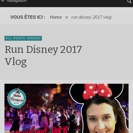
Navigation
VOUS ÊTES ICI :
Home
»
run disney 2017 vlog
ALL POSTS TAGGED
Run Disney 2017
Vlog