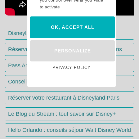
to activate
OK, ACCEPT ALL
Disneyland Paris : Le guide complet
Réserver votre séjour : toutes les informations
PERSONALIZE
Pass Annuels Disney : informations
PRIVACY POLICY
Conseils & Astuces Disneyland Paris
Réserver votre restaurant à Disneyland Paris
Le Blog du Stream : tout savoir sur Disney+
Hello Orlando : conseils séjour Walt Disney World