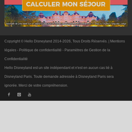
Copyright © Hello Disneyland 2014-2026, Tous Droits Réservés. |
Mentions
légales
-
Politique de confidentialité
-
Paramètres de Gestion de la
Confidentialité
Hello Disneyland est un site indépendant et n'est en aucun cas lié à
Disneyland Paris. Toute demande adressée à Disneyland Paris sera
ignorée. Merci de votre compréhension.