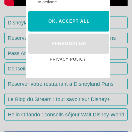
to activate
OK, ACCEPT ALL
Disneyland Paris : Le guide complet
Réserver votre séjour : toutes les informations
PERSONALIZE
Pass Annuels Disney : informations
PRIVACY POLICY
Conseils & Astuces Disneyland Paris
Réserver votre restaurant à Disneyland Paris
Le Blog du Stream : tout savoir sur Disney+
Hello Orlando : conseils séjour Walt Disney World