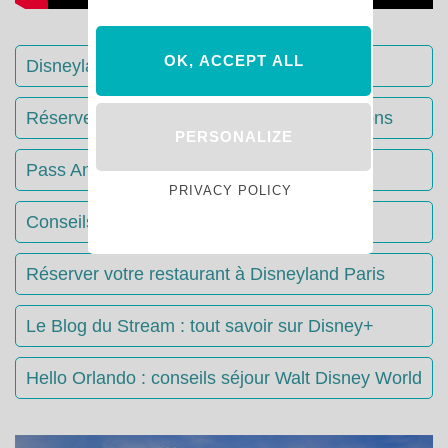
OK, ACCEPT ALL
Disneyland Paris : Le guide complet
Réserver votre séjour : toutes les informations
PERSONALIZE
Pass Annuels Disney : informations
PRIVACY POLICY
Conseils & Astuces Disneyland Paris
Réserver votre restaurant à Disneyland Paris
Le Blog du Stream : tout savoir sur Disney+
Hello Orlando : conseils séjour Walt Disney World