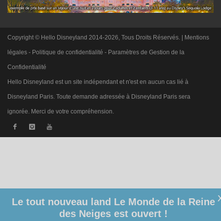
Copyright © Hello Disneyland 2014-2026, Tous Droits Réservés. |
Mentions
légales
-
Politique de confidentialité
-
Paramètres de Gestion de la
Confidentialité
Hello Disneyland est un site indépendant et n'est en aucun cas lié à
Disneyland Paris. Toute demande adressée à Disneyland Paris sera
ignorée. Merci de votre compréhension.
Le tout nouveau land Le Monde de la Reine
des Neiges est ouvert !