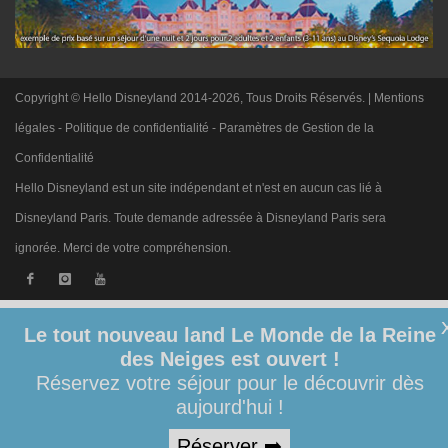
Copyright © Hello Disneyland 2014-2026, Tous Droits Réservés. |
Mentions
légales
-
Politique de confidentialité
-
Paramètres de Gestion de la
Confidentialité
Hello Disneyland est un site indépendant et n'est en aucun cas lié à
Disneyland Paris. Toute demande adressée à Disneyland Paris sera
ignorée. Merci de votre compréhension.
Le tout nouveau land Le Monde de la Reine
des Neiges est ouvert !
Réservez votre séjour pour le découvrir dès
aujourd'hui !
Réserver ➡️