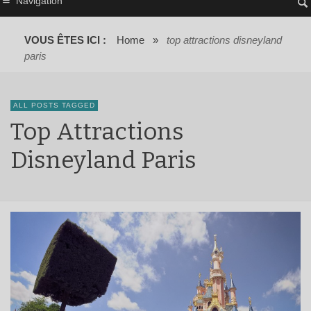
Navigation
VOUS ÊTES ICI :
Home
»
top attractions disneyland
paris
ALL POSTS TAGGED
Top Attractions
Disneyland Paris