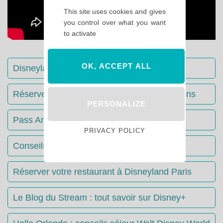
This site uses cookies and gives
you control over what you want
to activate
OK, ACCEPT ALL
Disneyland Paris : Le guide complet
Réserver votre séjour : toutes les informations
PERSONALIZE
Pass Annuels Disney : informations
PRIVACY POLICY
Conseils & Astuces Disneyland Paris
Réserver votre restaurant à Disneyland Paris
Le Blog du Stream : tout savoir sur Disney+