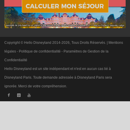
Copyright © Hello Disneyland 2014-2026, Tous Droits Réservés. |
Mentions
légales
-
Politique de confidentialité
-
Paramètres de Gestion de la
Confidentialité
Hello Disneyland est un site indépendant et n'est en aucun cas lié à
Disneyland Paris. Toute demande adressée à Disneyland Paris sera
ignorée. Merci de votre compréhension.