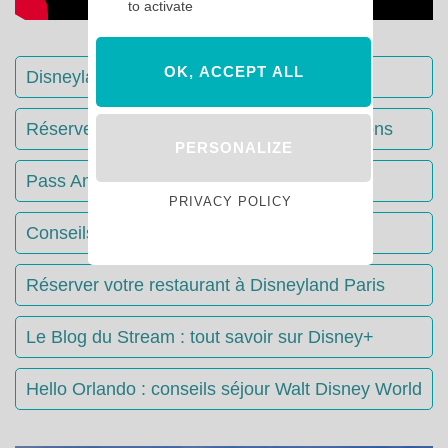
to activate
OK, ACCEPT ALL
Disneyland Paris : Le guide complet
Réserver votre séjour : toutes les informations
PERSONALIZE
Pass Annuels Disney : informations
PRIVACY POLICY
Conseils & Astuces Disneyland Paris
Réserver votre restaurant à Disneyland Paris
Le Blog du Stream : tout savoir sur Disney+
Hello Orlando : conseils séjour Walt Disney World