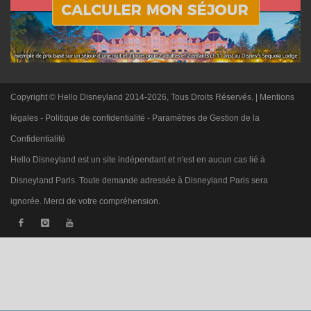
Copyright © Hello Disneyland 2014-2026, Tous Droits Réservés. |
Mentions
légales
-
Politique de confidentialité
-
Paramètres de Gestion de la
Confidentialité
Hello Disneyland est un site indépendant et n'est en aucun cas lié à
Disneyland Paris. Toute demande adressée à Disneyland Paris sera
ignorée. Merci de votre compréhension.