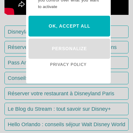
to activate
OK, ACCEPT ALL
Disneyland Paris : Le guide complet
Réserver votre séjour : toutes les informations
PERSONALIZE
Pass Annuels Disney : informations
PRIVACY POLICY
Conseils & Astuces Disneyland Paris
Réserver votre restaurant à Disneyland Paris
Le Blog du Stream : tout savoir sur Disney+
Hello Orlando : conseils séjour Walt Disney World