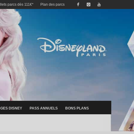
illets parcs dès 111€*
Plan des parcs
GES DISNEY
PASS ANNUELS
BONS PLANS