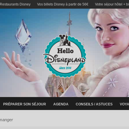
 Restaurants Disney
Vos billets Disney à partir de 56€
Votre séjour hôtel + b
PRÉPARER SON SÉJOUR
AGENDA
CONSEILS / ASTUCES
VOYA
 manger