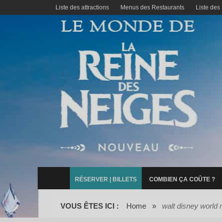
Liste des attractions
Menus des Restaurants
Liste des
RÉSERVER | BILLETS
COMBIEN ÇA COÛTE ?
VOUS ÊTES ICI :
Home
»
walt disney world