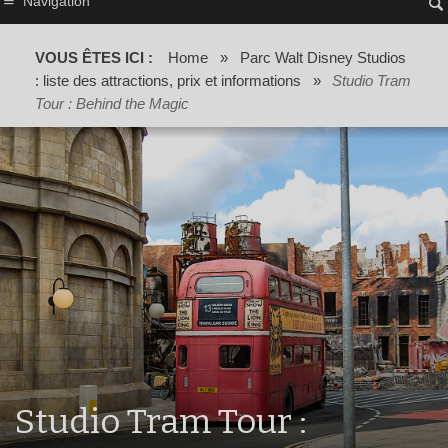
Navigation
VOUS ÊTES ICI :
Home
»
Parc Walt Disney Studios
: liste des attractions, prix et informations
»
Studio Tram
Tour : Behind the Magic
Studio Tram Tour :