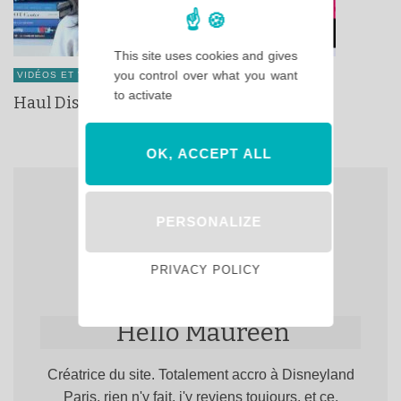
This site uses cookies and gives
you control over what you want
VIDÉOS ET VLOGS DISNEY ET DISNEYLAND PARIS
to activate
Haul Disney d’automne !
OK, ACCEPT ALL
PERSONALIZE
PRIVACY POLICY
Hello Maureen
Créatrice du site. Totalement accro à Disneyland
Paris, rien n'y fait, j'y reviens toujours, et ce,