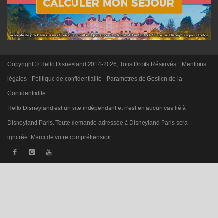
Copyright © Hello Disneyland 2014-2026, Tous Droits Réservés. |
Mentions
légales
-
Politique de confidentialité
-
Paramètres de Gestion de la
Confidentialité
Hello Disneyland est un site indépendant et n'est en aucun cas lié à
Disneyland Paris. Toute demande adressée à Disneyland Paris sera
ignorée. Merci de votre compréhension.