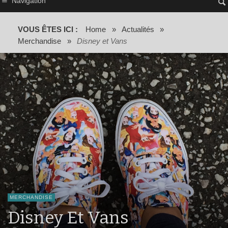
Navigation
VOUS ÊTES ICI :
Home
»
Actualités
»
Merchandise
»
Disney et Vans
MERCHANDISE
Disney Et Vans