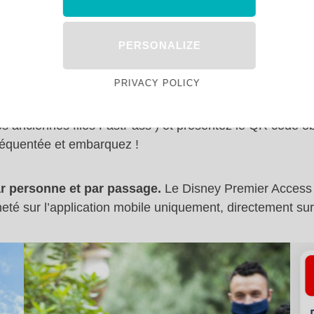
PERSONALIZE
: mode d’emploi
PRIVACY POLICY
ement comme les anciens FastPass. Après achat de votr
les anciennes files FastPass ) et présentez le QR code o
fréquentée et embarquez !
ar personne et par passage.
Le Disney Premier Access v
 acheté sur l’application mobile uniquement, directement su