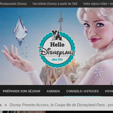
 Restaurants Disney
Vos billets Disney à partir de 56€
Votre séjour hôtel + b
PRÉPARER SON SÉJOUR
AGENDA
CONSEILS / ASTUCES
VOYA
s
»
Disney Premier Access, le Coupe file de Disneyland Paris : pri