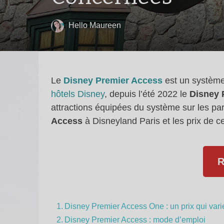
Hello Maureen
Le
Disney Premier Access
est un système 
hôtels Disney
, depuis l’été 2022 le
Disney 
attractions équipées du système sur les par
Access
à Disneyland Paris et les prix de ce
R
Disney Premier Access One : un prix qui vari
Disney Premier Access : mode d’emploi