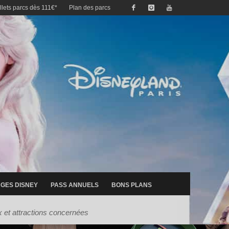
illets parcs dès 111€*
Plan des parcs
GES DISNEY
PASS ANNUELS
BONS PLANS
x et attractions concernées