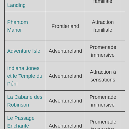
familiale
Landing
Phantom
Attraction
Frontierland
Manor
familiale
Promenade
Adventure Isle
Adventureland
immersive
Indiana Jones
Attraction à
T
et le Temple du
Adventureland
sensations
Péril
La Cabane des
Promenade
Adventureland
Robinson
immersive
Le Passage
Promenade
Enchanté
Adventureland