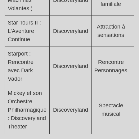
Machines
Discoveryland
familiale
Volantes )
Star Tours II :
Attraction à
T
L’Aventure
Discoveryland
sensations
Continue
Starport :
Rencontre
Rencontre
Discoveryland
avec Dark
Personnages
Vador
Mickey et son
Orchestre
Spectacle
Philharmagique
Discoveryland
musical
: Discoveryland
Theater