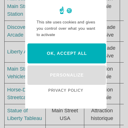
Main Street
USA
familiale
Station
This site uses cookies and gives
Discovery
Main Street
Promenade
you control over what you want
Arcade
USA
immersive
to activate
Main Street
Promenade
Liberty Arcade
OK, ACCEPT ALL
USA
immersive
Main Street
Main Street
Attraction
PERSONALIZE
Vehicles
USA
familiale
Horse-Drawn
Main Street
Attraction
PRIVACY POLICY
Streetcars
USA
familiale
Statue of
Main Street
Attraction
Liberty Tableau
USA
historique