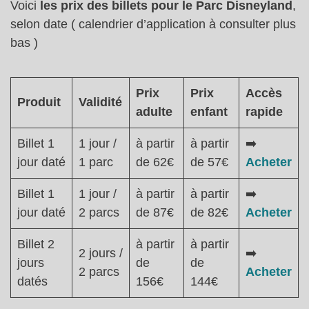
Voici
les prix des billets pour le Parc Disneyland
,
selon date ( calendrier d’application à consulter plus
bas )
Prix
Prix
Accès
Produit
Validité
adulte
enfant
rapide
Billet 1
1 jour /
à partir
à partir
➡️
jour daté
1 parc
de 62€
de 57€
Acheter
Billet 1
1 jour /
à partir
à partir
➡️
jour daté
2 parcs
de 87€
de 82€
Acheter
Billet 2
à partir
à partir
2 jours /
➡️
jours
de
de
2 parcs
Acheter
datés
156€
144€