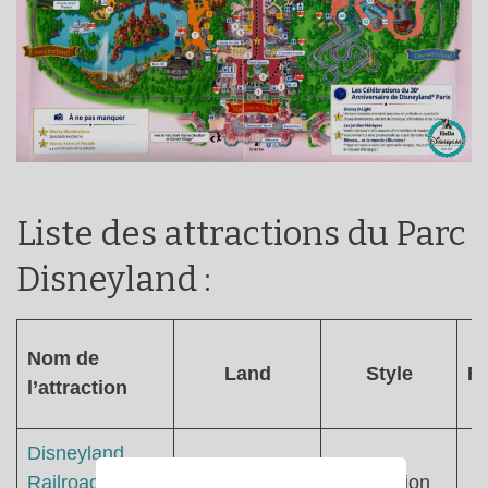
Liste des attractions du Parc
Disneyland :
Nom de
Land
Style
Re
l’attraction
Disneyland
Railroad –
Main Street
Attraction