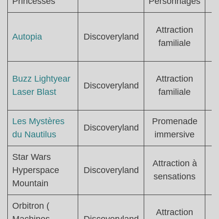
Princesses
Personnages
Attraction
T
Autopia
Discoveryland
familiale
Buzz Lightyear
Attraction
Discoveryland
Laser Blast
familiale
Les Mystères
Promenade
Discoveryland
du Nautilus
immersive
Star Wars
Attraction à
T
Hyperspace
Discoveryland
sensations
Mountain
Orbitron (
Attraction